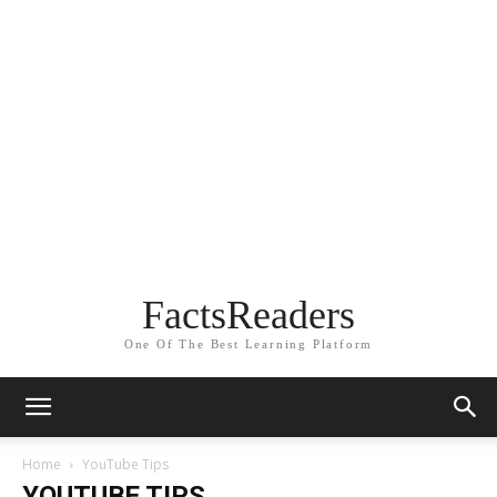
FactsReaders
One Of The Best Learning Platform
Home
YouTube Tips
YOUTUBE TIPS