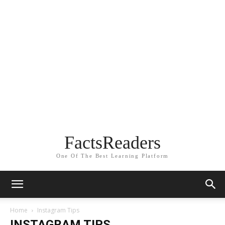
FactsReaders
One Of The Best Learning Platform
Home
Instagram Tips
INSTAGRAM TIPS