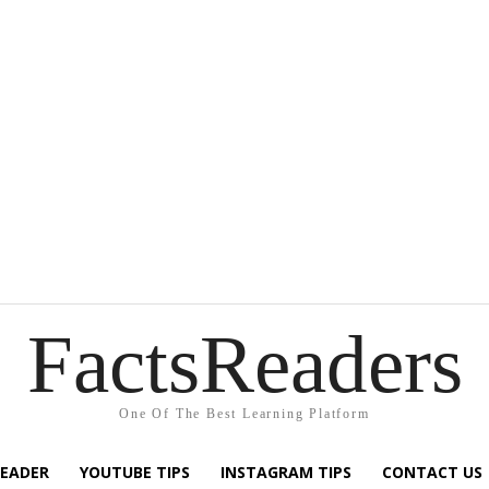
FactsReaders
One Of The Best Learning Platform
READER
YOUTUBE TIPS
INSTAGRAM TIPS
CONTACT US