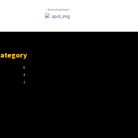
- Advertisement -
Category
6
4
2