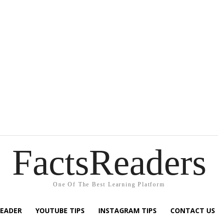
FactsReaders
One Of The Best Learning Platform
READER
YOUTUBE TIPS
INSTAGRAM TIPS
CONTACT US